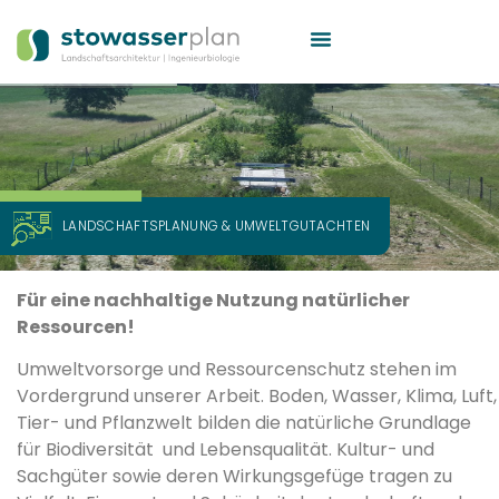
L
A
N
D
S
C
H
A
F
T
S
P
L
A
N
U
N
G
&
U
M
W
E
L
T
G
U
T
A
C
H
T
E
N
Für eine nachhaltige Nutzung natürlicher
Ressourcen!
Umweltvorsorge und Ressourcenschutz stehen im
Vordergrund unserer Arbeit. Boden, Wasser, Klima, Luft,
Tier- und Pflanzwelt bilden die natürliche Grundlage
für Biodiversität und Lebensqualität. Kultur- und
Sachgüter sowie deren Wirkungsgefüge tragen zu