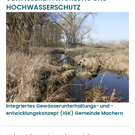
HOCHWASSERSCHUTZ
Integriertes Gewässerunterhaltungs- und -
In
entwicklungskonzept (iGK) Gemeinde Machern
un