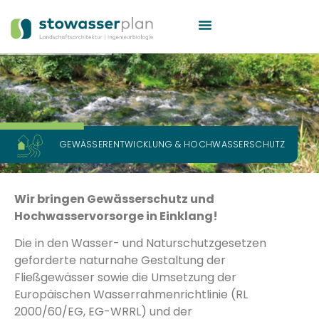
G
E
W
Ä
S
S
E
R
E
N
T
W
I
C
K
L
U
N
G
&
H
O
C
H
W
A
S
S
E
R
S
C
H
U
T
Z
Wir bringen Gewässerschutz und
Hochwasservorsorge in Einklang!
Die in den Wasser- und Naturschutzgesetzen
geforderte naturnahe Gestaltung der
Fließgewässer sowie die Umsetzung der
Europäischen Wasserrahmenrichtlinie (RL
2000/60/EG, EG-WRRL) und der