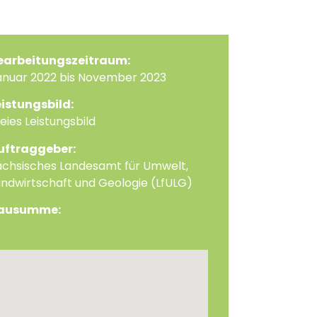
earbeitungszeitraum:
anuar 2022 bis November 2023
eistungsbild:
eies Leistungsbild
uftraggeber:
ächsisches Landesamt für Umwelt,
andwirtschaft und Geologie (LfULG)
ausumme: