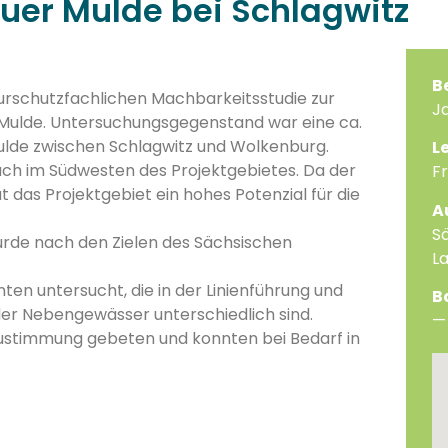
uer Mulde bei Schlagwitz
B
naturschutzfachlichen Machbarkeitsstudie zur
J
r Mulde. Untersuchungsgegenstand war eine ca.
Mulde zwischen Schlagwitz und Wolkenburg.
L
uch im Südwesten des Projektgebietes. Da der
Fr
 das Projektgebiet ein hohes Potenzial für die
A
S
de nach den Zielen des Sächsischen
L
en untersucht, die in der Linienführung und
B
r Nebengewässer unterschiedlich sind.
—
ustimmung gebeten und konnten bei Bedarf in