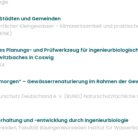
ogie
 Städten und Gemeinden
örtlicher Kleingewässer – Klimawirksamkeit und prakti
(KNK)
ales Planungs- und Prüfwerkzeug für ingenieurbiologis
witzbaches in Coswig
WA
morgen“ – Gewässerrenaturierung im Rahmen der Gewä
urschutz Deutschland e. V. (BUND) Naturschutzfachliche
rhaltung und -entwicklung durch Ingenieurbiologie
Dresden, Fakultät Bauingenieurwesen Institut für Wasse