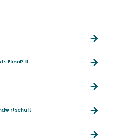
s ElmaR III
andwirtschaft