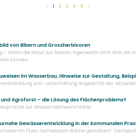
<
1
2
3
4
5
>
bild von Bibern und Grossherbivoren
– Wenn die Natur zur besten Ingenieurin wird: Was wir vo
rnen können.
uweisen im Wasserbau, Hinweise zur Gestaltung, Beispi
entwicklung und -unterhaltung angesichts der aktuell
und Agroforst – die Lösung des Flächenproblems?
Gespräche zur Wasserrahmenrichtlinie
urnahe Gewässerentwicklung in der kommunalen Praxi
munen im Fluss: Gemeinsam Bäche gestalten!“ Sächsisc