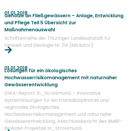
01.01.2018
Gehölze an Fließgewässern – Anlage, Entwicklung
und Pflege Teil 5 Übersicht zur
Maßnahmenauswahl
Schriftenreihe der Thüringer Landesanstalt für
Umwelt und Geologie Nr. 114 (Mitautor)
01.01.2018
Lösungen für ein ökologisches
Hochwasserrisikomanagement mit naturnaher
Gewässerentwicklung
DWA-Report: In_StröHmunG – Innovative
Systemlösungen für ein transdisziplinäres und
regionales ökologisches
Hochwasserrisikomanagement und naturnahe
Gewässerentwicklung. Abschlussbericht des BMBF-
ReWaM-Projektes In_StröHmunG