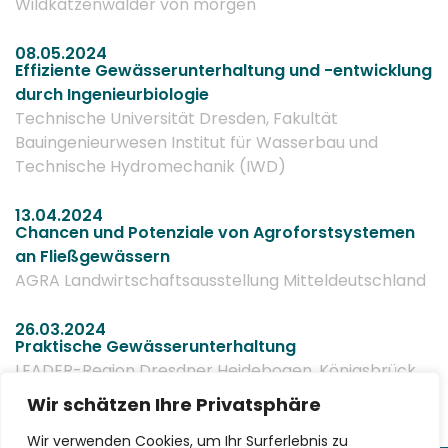
Wildkatzenwälder von morgen
08.05.2024
Effiziente Gewässerunterhaltung und -entwicklung
durch Ingenieurbiologie
Technische Universität Dresden, Fakultät
Bauingenieurwesen Institut für Wasserbau und
Technische Hydromechanik (IWD)
13.04.2024
Chancen und Potenziale von Agroforstsystemen
an Fließgewässern
AGRA Landwirtschaftsausstellung Mitteldeutschland
26.03.2024
Praktische Gewässerunterhaltung
LEADER-Region Dresdner Heidebogen, Königsbrück
Wir schätzen Ihre Privatsphäre
<
1
2
3
4
5
>
Wir verwenden Cookies, um Ihr Surferlebnis zu