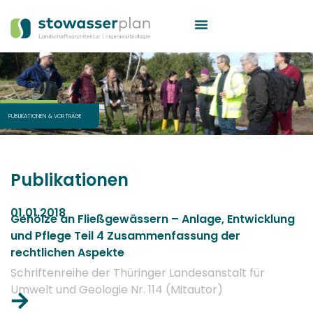
PUBLIKATIONEN
&
VORTRÄGE
Publikationen
01.01.2018
Gehölze an Fließgewässern – Anlage, Entwicklung
und Pflege Teil 4 Zusammenfassung der
rechtlichen Aspekte
Schriftenreihe der Thüringer Landesanstalt für
Umwelt und Geologie Nr. 114 (Mitautor)