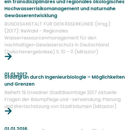
ein transdisziplinäres und regionales ökologisches
Hochwasserrisikomanagement und naturnahe
Gewässerentwicklung
BUNDESANSTALT FÜR GEWÄSSERKUNDE (Hrsg.)
(2017): ReWaM – Regionales
Wasserressourcenmanagement für den
nachhaltigen Gewässerschutz in Deutschland
(Zwischenergebnisse) S. 10 – 11 (Mitautor)
01.01.2017
Stadtgrün durch Ingenieurbiologie – Möglichkeiten
und Grenzen
Beiheft 19 Dresdner StadtBaumtage 2017 Aktuelle
Fragen der Baumpflege und -verwendung; Planung
und Wertschätzung von Stadtbäumen (Mitautor)
01.01.2016