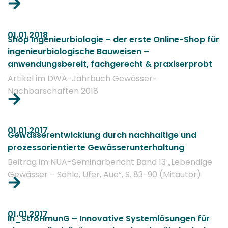
01.01.2018
Shop Ingenieurbiologie – der erste Online-Shop für
ingenieurbiologische Bauweisen –
anwendungsbereit, fachgerecht & praxiserprobt
Artikel im DWA-Jahrbuch Gewässer-
Nachbarschaften 2018
01.01.2017
Gewässerentwicklung durch nachhaltige und
prozessorientierte Gewässerunterhaltung
Beitrag im NUA-Seminarbericht Band 13 „Lebendige
Gewässer – Sohle, Ufer, Aue“, S. 83-90 (Mitautor)
01.01.2017
In_StröHmunG – Innovative Systemlösungen für