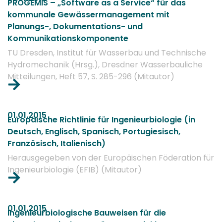
PROGEMIS – „Software as a Service“ für das
kommunale Gewässermanagement mit
Planungs-, Dokumentations- und
Kommunikationskomponente
TU Dresden, Institut für Wasserbau und Technische
Hydromechanik (Hrsg.), Dresdner Wasserbauliche
Mitteilungen, Heft 57, S. 285-296 (Mitautor)
01.01.2015
Europäische Richtlinie für Ingenieurbiologie (in
Deutsch, Englisch, Spanisch, Portugiesisch,
Französisch, Italienisch)
Herausgegeben von der Europäischen Föderation für
Ingenieurbiologie (EFIB) (Mitautor)
01.01.2015
Ingenieurbiologische Bauweisen für die