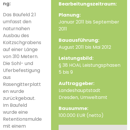
ng:
Bearbeitungszeitraum:
Das Baufeld 2.1
Planung:
umfasst den
Januar 2011 bis September
naturnahen
2011
Ausbau des
Bauausführung:
Koitzschgrabens
August 2011 bis Mai 2012
auf einer Länge
von 310 Metern.
Leistungsbild:
Die Sohl- und
§ 38 HOAI, Leistungsphasen
Uferbefestigung
5 bis 9
aus
Auftraggeber:
Rasengitterplatt
Landeshauptstadt
en wurde
Dresden, Umweltamt
zurückgebaut.
Im Baufeld
Bausumme:
wurde eine
100.000 EUR (netto)
Retentionsmulde
mit einem