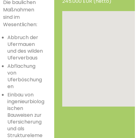
245.000 EUR (netto)
Die baulichen
Maßnahmen
sind im
Wesentlichen:
Abbruch der
Ufermauen
und des wilden
Uferverbaus
Abflachung
von
Uferböschung
en
Einbau von
ingenieurbiolog
ischen
Bauweisen zur
Ufersicherung
und als
Struktureleme