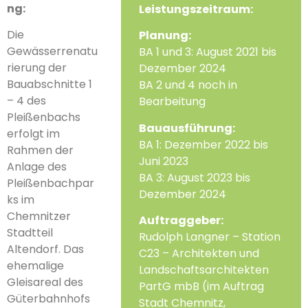
ng:
Leistungszeitraum:
Die
Planung:
Gewässerrenatu
BA 1 und 3: August 2021 bis
rierung der
Dezember 2024
Bauabschnitte 1
BA 2 und 4 noch in
– 4 des
Bearbeitung
Pleißenbachs
Bauausführung:
erfolgt im
BA 1: Dezember 2022 bis
Rahmen der
Juni 2023
Anlage des
BA 3: August 2023 bis
Pleißenbachpar
Dezember 2024
ks im
Chemnitzer
Auftraggeber:
Stadtteil
Rudolph Langner – Station
Altendorf. Das
C23 – Architekten und
ehemalige
Landschaftsarchitekten
Gleisareal des
PartG mbB (im Auftrag
Güterbahnhofs
Stadt Chemnitz,